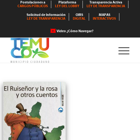
Postulaciones a
Plataforma
Transparencia Activa
CARGOS PÚBLICOS
LEY DEL LOBBY
LEY DE TRANSPARENCIA
Solicitud de Información
OIRS
MAPAS
LEY DE TRANSPARENCIA
DIGITAL
INTERACTIVOS
Video ¿Cómo Navegar?