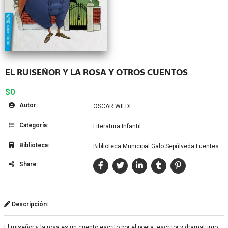
EL RUISEÑOR Y LA ROSA Y OTROS CUENTOS
$0
Autor:
OSCAR WILDE
Categoría:
Literatura Infantil
Biblioteca:
Biblioteca Municipal Galo Sepúlveda Fuentes
Share:
Descripción:
El ruiseñor y la rosa es un cuento escrito por el poeta, escritor y dramaturgo