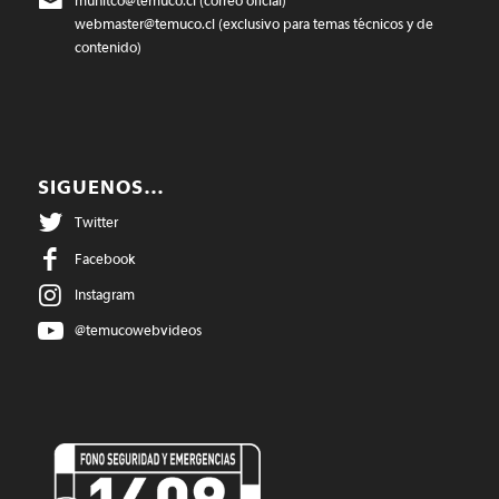
munitco@temuco.cl
(correo oficial)
webmaster@temuco.cl
(exclusivo para temas técnicos y de
contenido)
SIGUENOS…
Twitter
Facebook
Instagram
@temucowebvideos