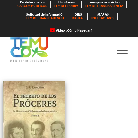
Postulaciones a
Plataforma
Transparencia Activa
CARGOS PÚBLICOS
LEY DEL LOBBY
LEY DE TRANSPARENCIA
Solicitud de Información
OIRS
MAPAS
LEY DE TRANSPARENCIA
DIGITAL
INTERACTIVOS
Video ¿Cómo Navegar?