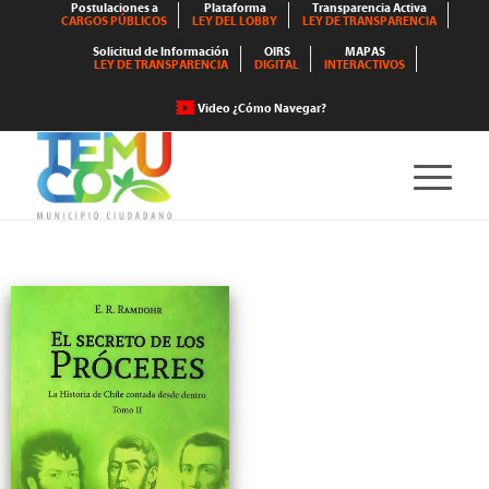
Postulaciones a
Plataforma
Transparencia Activa
CARGOS PÚBLICOS
LEY DEL LOBBY
LEY DE TRANSPARENCIA
Solicitud de Información
OIRS
MAPAS
LEY DE TRANSPARENCIA
DIGITAL
INTERACTIVOS
Video ¿Cómo Navegar?