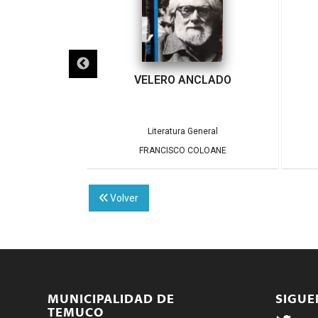
HORNOS
VELERO ANCLADO
tor
Literatura General
COLOANE
FRANCISCO COLOANE
Volver
MUNICIPALIDAD DE
SIGU
TEMUCO