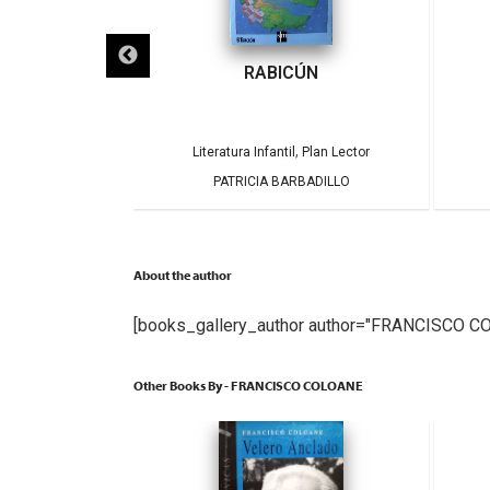
ECLIPSES
RABICÚN
,
,
Plan Lector
Literatura Infantil
Plan Lector
AMOS Y CAROLINA
PATRICIA BARBADILLO
GA
About the author
[books_gallery_author author="FRANCISCO C
Other Books By - FRANCISCO COLOANE