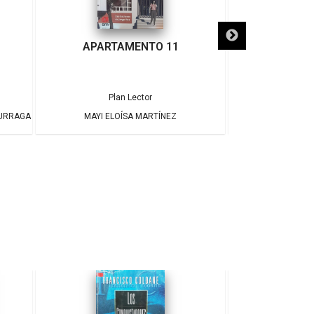
APARTAMENTO 11
¡ADIÓS
Plan Lector
Pla
DURRAGA
MAYI ELOÍSA MARTÍNEZ
JAME