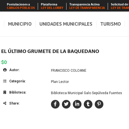
Postulaciones a
Plataforma
Transparencia Activa
Solicitud de
CARGOS PÚBLICOS
LEY DEL LOBBY
LEY DE TRANSPARENCIA
LEY DE TRA
S
MUNICIPIO
UNIDADES MUNICIPALES
TURISMO
EL ÚLTIMO GRUMETE DE LA BAQUEDANO
$0
Autor:
FRANCISCO COLOANE
Categoría:
Plan Lector
Biblioteca:
Biblioteca Municipal Galo Sepúlveda Fuentes
Share: