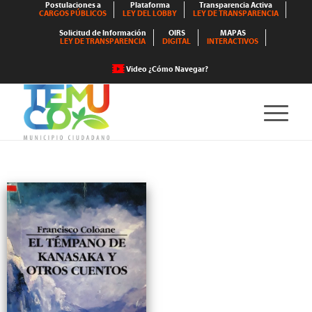
Postulaciones a
Plataforma
Transparencia Activa
CARGOS PÚBLICOS
LEY DEL LOBBY
LEY DE TRANSPARENCIA
Solicitud de Información
OIRS
MAPAS
LEY DE TRANSPARENCIA
DIGITAL
INTERACTIVOS
Video ¿Cómo Navegar?