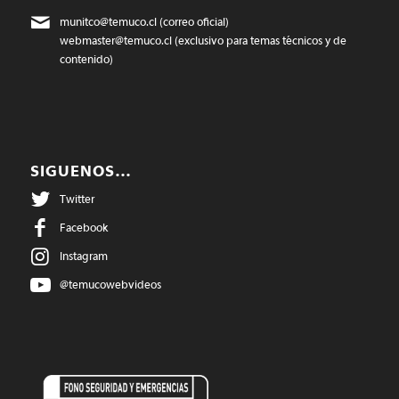
munitco@temuco.cl
(correo oficial)
webmaster@temuco.cl
(exclusivo para temas técnicos y de
contenido)
SIGUENOS…
Twitter
Facebook
Instagram
@temucowebvideos