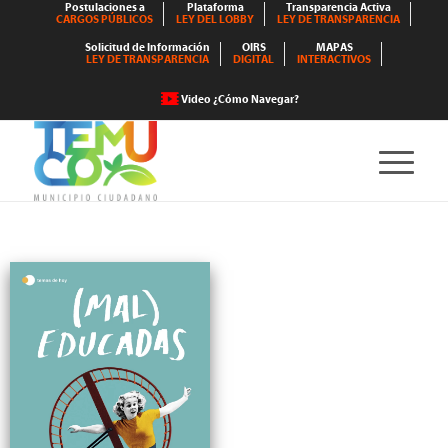
Postulaciones a
Plataforma
Transparencia Activa
CARGOS PÚBLICOS
LEY DEL LOBBY
LEY DE TRANSPARENCIA
Solicitud de Información
OIRS
MAPAS
LEY DE TRANSPARENCIA
DIGITAL
INTERACTIVOS
Video ¿Cómo Navegar?