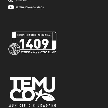
@temucowebvideos