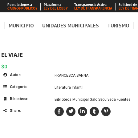
Postulaciones a
Plataforma
Transparencia Activa
Solicitud de
CARGOS PÚBLICOS
LEY DEL LOBBY
LEY DE TRANSPARENCIA
LEY DE TRA
S
MUNICIPIO
UNIDADES MUNICIPALES
TURISMO
EL VIAJE
$0
Autor:
FRANCESCA SANNA
Categoría:
Literatura Infantil
Biblioteca:
Biblioteca Municipal Galo Sepúlveda Fuentes
Share: