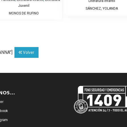
Literatura Infantil
Juvenil
SÁNCHEZ, YOLANDA
MONOS DE RUFINO
SANNA"]
Volver
ENOS…
ter
book
agram