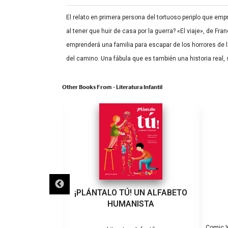
El relato en primera persona del tortuoso periplo que emp
al tener que huir de casa por la guerra? «El viaje», de F
emprenderá una familia para escapar de los horrores de l
del camino. Una fábula que es también una historia real,
Other Books From - Literatura Infantil
UN NIÑO!
¡PLÁNTALO TÚ! UN ALFABETO
HUMANISTA
Comic Y