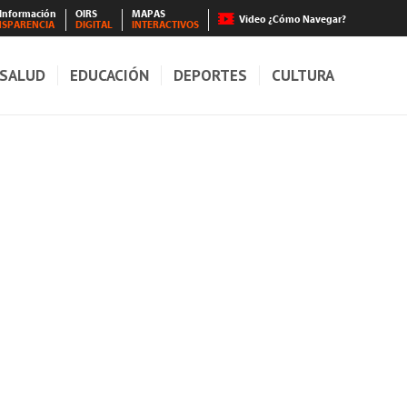
 Información
OIRS
MAPAS
Video ¿Cómo Navegar?
NSPARENCIA
DIGITAL
INTERACTIVOS
SALUD
EDUCACIÓN
DEPORTES
CULTURA