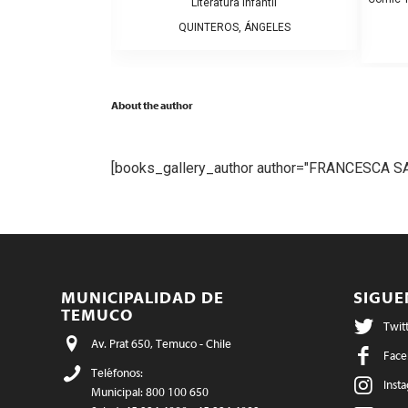
fantil
Literatura Infantil
MARI
QUINTEROS, ÁNGELES
About the author
[books_gallery_author author="FRANCESCA 
MUNICIPALIDAD DE
SIGU
TEMUCO
Twit
Av. Prat 650, Temuco - Chile
Face
Teléfonos:
Inst
Municipal: 800 100 650