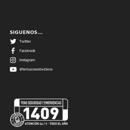
SIGUENOS…
Twitter
Facebook
Instagram
@temucowebvideos