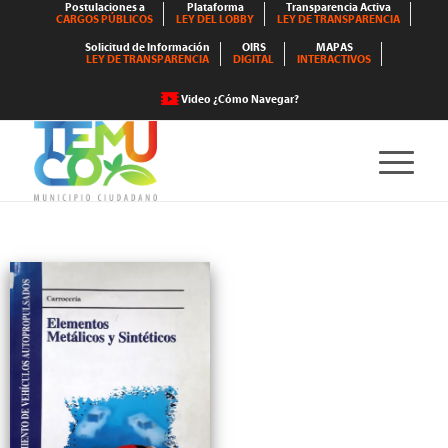
Postulaciones a
Plataforma
Transparencia Activa
CARGOS PÚBLICOS
LEY DEL LOBBY
LEY DE TRANSPARENCIA
Solicitud de Información
OIRS
MAPAS
LEY DE TRANSPARENCIA
DIGITAL
INTERACTIVOS
Video ¿Cómo Navegar?