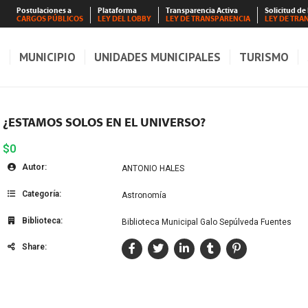
Postulaciones a
Plataforma
Transparencia Activa
Solicitud de
CARGOS PÚBLICOS
LEY DEL LOBBY
LEY DE TRANSPARENCIA
LEY DE TRA
S
MUNICIPIO
UNIDADES MUNICIPALES
TURISMO
¿ESTAMOS SOLOS EN EL UNIVERSO?
$0
Autor:
ANTONIO HALES
Categoría:
Astronomía
Biblioteca:
Biblioteca Municipal Galo Sepúlveda Fuentes
Share: