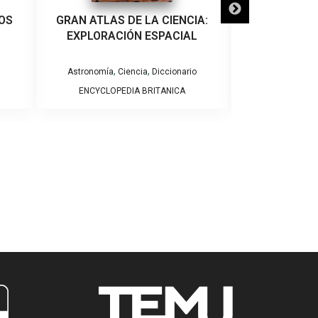
OS
GRAN ATLAS DE LA CIENCIA:
PROBLEMAS RE
EXPLORACIÓN ESPACIAL
CALOR
,
,
Astronomía
Ciencia
Diccionario
Astron
ENCYCLOPEDIA BRITANICA
VARIO