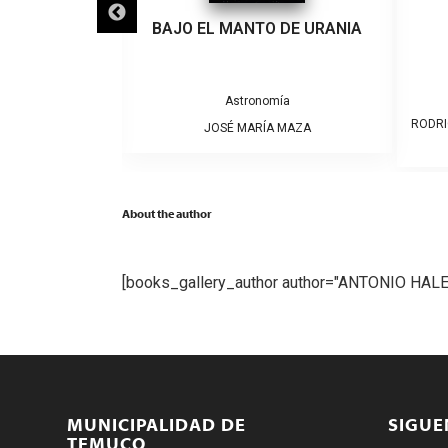
EL COSMOS
BAJO EL MANTO DE URANIA
mía
Astronomía
RODRI
BEROFF
JOSÉ MARÍA MAZA
About the author
[books_gallery_author author="ANTONIO HAL
MUNICIPALIDAD DE
SIGU
TEMUCO