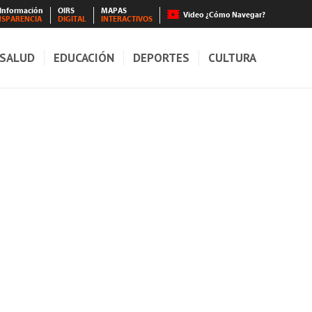
 Información
OIRS
MAPAS
Video ¿Cómo Navegar?
NSPARENCIA
DIGITAL
INTERACTIVOS
SALUD
EDUCACIÓN
DEPORTES
CULTURA