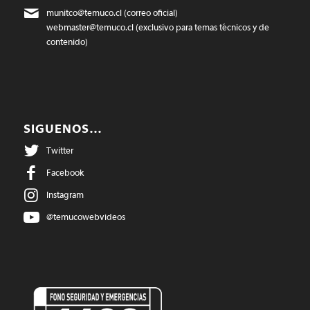
munitco@temuco.cl
(correo oficial)
webmaster@temuco.cl
(exclusivo para temas técnicos y de
contenido)
SIGUENOS…
Twitter
Facebook
Instagram
@temucowebvideos