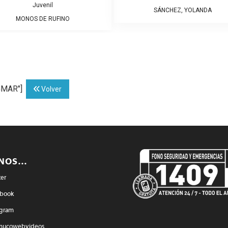
Juvenil
SÁNCHEZ, YOLANDA
MONOS DE RUFINO
IGMAR"]
Volver
ENOS…
ter
book
agram
mucowebvideos