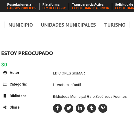
Postulaciones a
Plataforma
Transparencia Activa
Solicitud de
CARGOS PÚBLICOS
LEY DEL LOBBY
LEY DE TRANSPARENCIA
LEY DE TRA
S
MUNICIPIO
UNIDADES MUNICIPALES
TURISMO
ESTOY PREOCUPADO
$0
Autor:
EDICIONES SIGMAR
Categoría:
Literatura Infantil
Biblioteca:
Biblioteca Municipal Galo Sepúlveda Fuentes
Share: