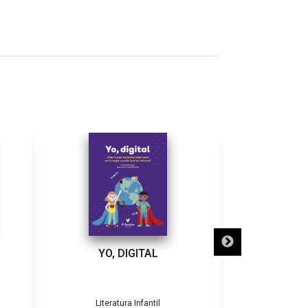
YO, DIGITAL
LA CIUDAD D
Literatura Infantil
Literatura Infant