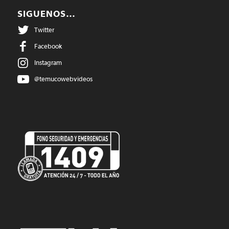
SIGUENOS…
Twitter
Facebook
Instagram
@temucowebvideos