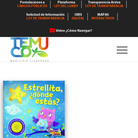
Postulaciones a
Plataforma
Transparencia Activa
CARGOS PÚBLICOS
LEY DEL LOBBY
LEY DE TRANSPARENCIA
Solicitud de Información
OIRS
MAPAS
LEY DE TRANSPARENCIA
DIGITAL
INTERACTIVOS
Video ¿Cómo Navegar?