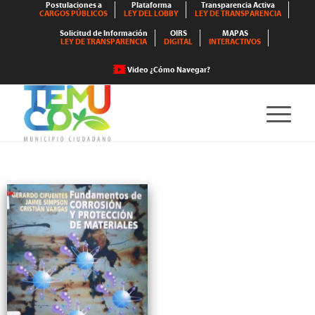
Postulaciones a
Plataforma
Transparencia Activa
CARGOS PÚBLICOS
LEY DEL LOBBY
LEY DE TRANSPARENCIA
Solicitud de Información
OIRS
MAPAS
LEY DE TRANSPARENCIA
DIGITAL
INTERACTIVOS
Video ¿Cómo Navegar?