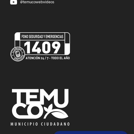
@temucowebvideos