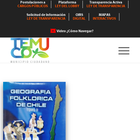
Postulaciones a
Plataforma
Transparencia Activa
CARGOS PÚBLICOS
LEY DEL LOBBY
LEY DE TRANSPARENCIA
Solicitud de Información
OIRS
MAPAS
LEY DE TRANSPARENCIA
DIGITAL
INTERACTIVOS
Video ¿Cómo Navegar?