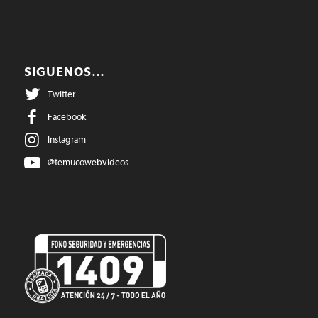
SIGUENOS…
Twitter
Facebook
Instagram
@temucowebvideos