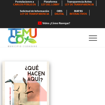
Postulaciones a
Plataforma
Transparencia Activa
CARGOS PÚBLICOS
LEY DEL LOBBY
LEY DE TRANSPARENCIA
Solicitud de Información
OIRS
MAPAS
LEY DE TRANSPARENCIA
DIGITAL
INTERACTIVOS
Video ¿Cómo Navegar?