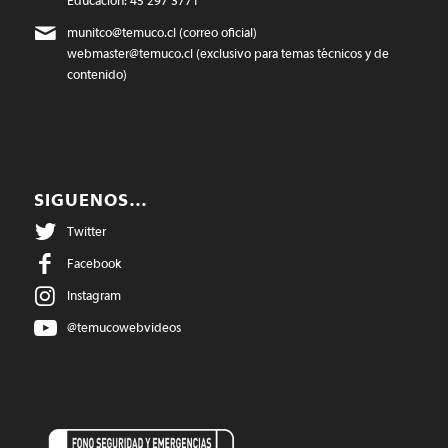
Educación: 45 297 3771
munitco@temuco.cl
(correo oficial)
webmaster@temuco.cl
(exclusivo para temas técnicos y de
contenido)
SIGUENOS…
Twitter
Facebook
Instagram
@temucowebvideos