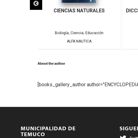
 HUERTOS
CIENCIAS NATURALES
DICC
RES
,
,
eratura General
Biología
Ciencia
Educación
RELL
ALFA NAUTICA
About the author
[books_gallery_author author="ENCYCLOPEDI
MUNICIPALIDAD DE
SIGU
TEMUCO