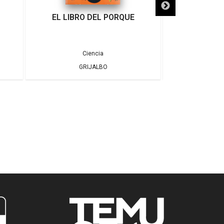
EL LIBRO DEL PORQUE
HISTORIA D
Ciencia
C
GRIJALBO
DESID