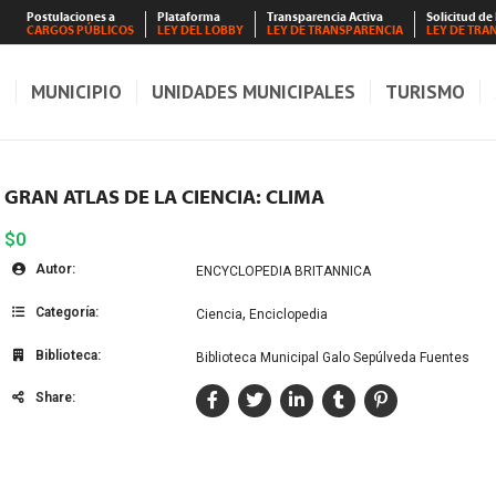
Postulaciones a
Plataforma
Transparencia Activa
Solicitud de
CARGOS PÚBLICOS
LEY DEL LOBBY
LEY DE TRANSPARENCIA
LEY DE TRA
S
MUNICIPIO
UNIDADES MUNICIPALES
TURISMO
GRAN ATLAS DE LA CIENCIA: CLIMA
$0
Autor:
ENCYCLOPEDIA BRITANNICA
Categoría:
,
Ciencia
Enciclopedia
Biblioteca:
Biblioteca Municipal Galo Sepúlveda Fuentes
Share: