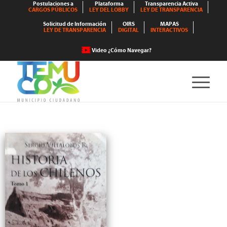
Postulaciones a
Plataforma
Transparencia Activa
CARGOS PÚBLICOS
LEY DEL LOBBY
LEY DE TRANSPARENCIA
Solicitud de Información
OIRS
MAPAS
LEY DE TRANSPARENCIA
DIGITAL
INTERACTIVOS
Video ¿Cómo Navegar?