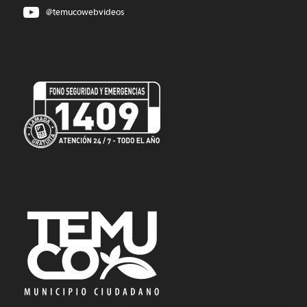
@temucowebvideos