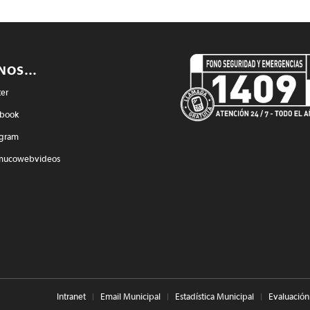
ENOS…
ter
book
agram
mucowebvideos
Intranet
Email Municipal
Estadística Municipal
Evaluación