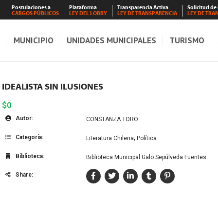
Postulaciones a
Plataforma
Transparencia Activa
Solicitud de
CARGOS PÚBLICOS
LEY DEL LOBBY
LEY DE TRANSPARENCIA
LEY DE TRA
S
MUNICIPIO
UNIDADES MUNICIPALES
TURISMO
IDEALISTA SIN ILUSIONES
$0
Autor:
CONSTANZA TORO
Categoría:
,
Literatura Chilena
Política
Biblioteca:
Biblioteca Municipal Galo Sepúlveda Fuentes
Share: