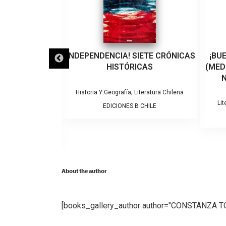
AMA COMO SE
¡INDEPENDENCIA! SIETE CRÓNICAS
¡BU
DAD,PUEBLO Y
HISTÓRICAS
(MED
E GUÍA DE
N
HILENA.
,
Historia Y Geografía
Literatura Chilena
Lit
EDICIONES B CHILE
,
iteratura Chilena
apuche
O SOFFIA
About the author
[books_gallery_author author="CONSTANZA 