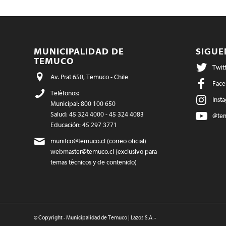
MUNICIPALIDAD DE
SIGU
TEMUCO
Twit
Av. Prat 650, Temuco - Chile
Face
Teléfonos:
Inst
Municipal: 800 100 650
Salud: 45 324 4000 - 45 324 4083
@te
Educación: 45 297 3771
munitco@temuco.cl
(correo oficial)
webmaster@temuco.cl
(exclusivo para
temas técnicos y de contenido)
© Copyright - Municipalidad de Temuco | Lazos S.A. -