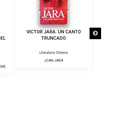
»
VICTOR JARA. UN CANTO
MEMORIAS D
DEL
TRUNCADO
Literatura Chilena
Bibliografías
JOAN JARA
ANTONI
GM)