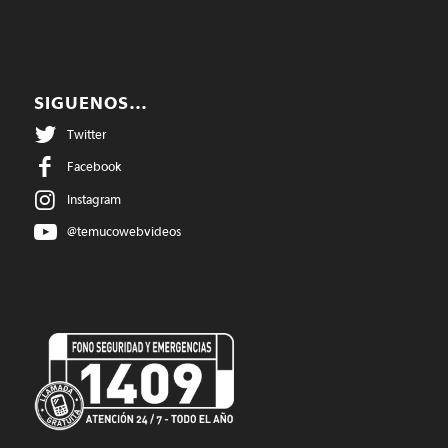
SIGUENOS…
Twitter
Facebook
Instagram
@temucowebvideos