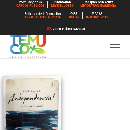
Postulaciones a
Plataforma
Transparencia Activa
CARGOS PÚBLICOS
LEY DEL LOBBY
LEY DE TRANSPARENCIA
Solicitud de Información
OIRS
MAPAS
LEY DE TRANSPARENCIA
DIGITAL
INTERACTIVOS
Video ¿Cómo Navegar?