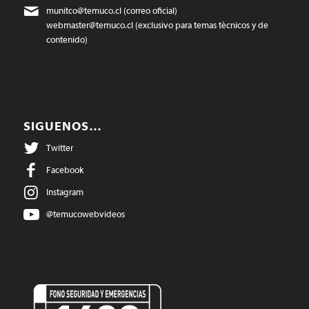
munitco@temuco.cl
(correo oficial)
webmaster@temuco.cl
(exclusivo para temas técnicos y de
contenido)
SIGUENOS…
Twitter
Facebook
Instagram
@temucowebvideos