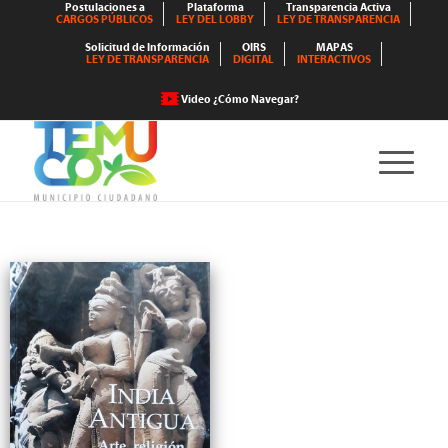
Postulaciones a
Plataforma
Transparencia Activa
CARGOS PÚBLICOS
LEY DEL LOBBY
LEY DE TRANSPARENCIA
Solicitud de Información
OIRS
MAPAS
LEY DE TRANSPARENCIA
DIGITAL
INTERACTIVOS
Video ¿Cómo Navegar?