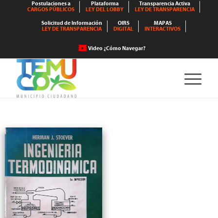
Postulaciones a
Plataforma
Transparencia Activa
CARGOS PÚBLICOS
LEY DEL LOBBY
LEY DE TRANSPARENCIA
Solicitud de Información
OIRS
MAPAS
LEY DE TRANSPARENCIA
DIGITAL
INTERACTIVOS
Video ¿Cómo Navegar?