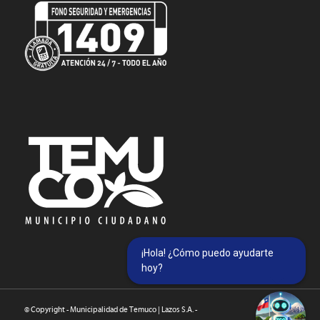
¡Hola! ¿Cómo puedo ayudarte
hoy?
© Copyright - Municipalidad de Temuco | Lazos S.A. -