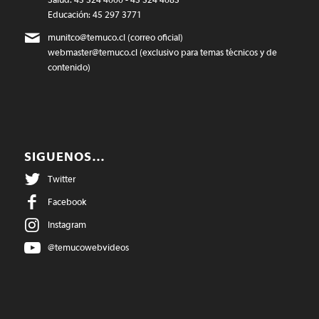
Educación: 45 297 3771
munitco@temuco.cl
(correo oficial)
webmaster@temuco.cl
(exclusivo para temas técnicos y de
contenido)
SIGUENOS…
Twitter
Facebook
Instagram
@temucowebvideos