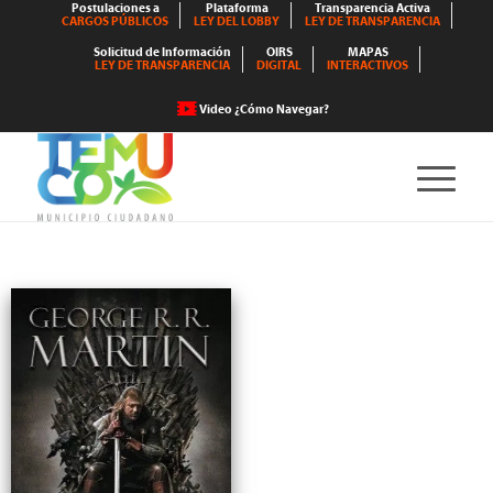
Postulaciones a
Plataforma
Transparencia Activa
CARGOS PÚBLICOS
LEY DEL LOBBY
LEY DE TRANSPARENCIA
Solicitud de Información
OIRS
MAPAS
LEY DE TRANSPARENCIA
DIGITAL
INTERACTIVOS
Video ¿Cómo Navegar?