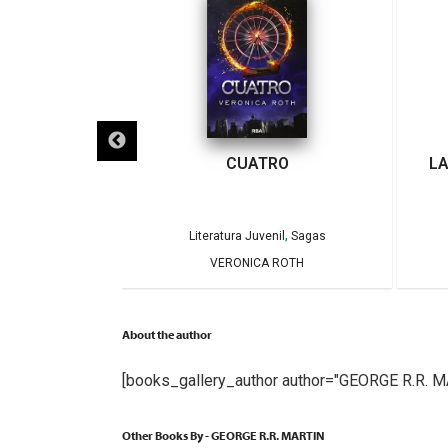
EL AGUA
CUATRO
LA
,
agas
Literatura Juvenil
Sagas
DE URTURI
VERONICA ROTH
About the author
[books_gallery_author author="GEORGE R.R. M
Other Books By - GEORGE R.R. MARTIN