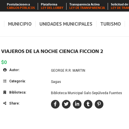
Postulaciones a
Plataforma
Transparencia Activa
Solicitud de
CARGOS PÚBLICOS
LEY DEL LOBBY
LEY DE TRANSPARENCIA
LEY DE TRA
S
MUNICIPIO
UNIDADES MUNICIPALES
TURISMO
VIAJEROS DE LA NOCHE CIENCIA FICCION 2
$0
Autor:
GEORGE R.R. MARTIN
Categoría:
Sagas
Biblioteca:
Biblioteca Municipal Galo Sepúlveda Fuentes
Share: