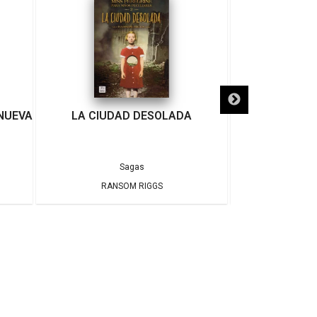
 NUEVA
LA CIUDAD DESOLADA
LA VILLA
Sagas
RANSOM RIGGS
ANN