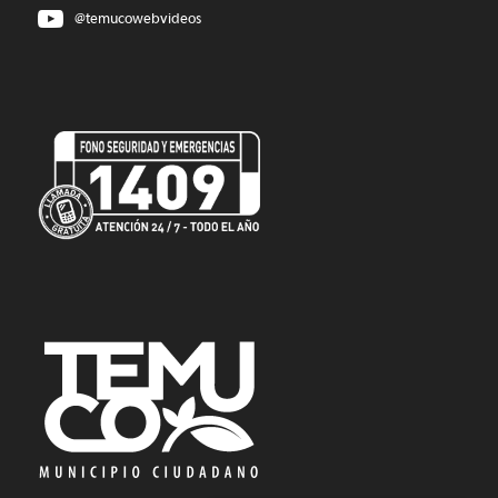
@temucowebvideos