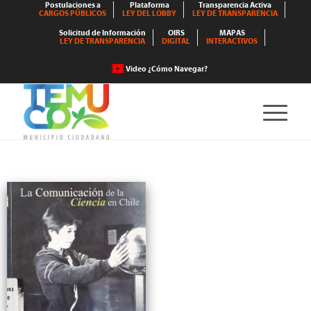
Postulaciones a
Plataforma
Transparencia Activa
CARGOS PÚBLICOS
LEY DEL LOBBY
LEY DE TRANSPARENCIA
Solicitud de Información
OIRS
MAPAS
LEY DE TRANSPARENCIA
DIGITAL
INTERACTIVOS
Video ¿Cómo Navegar?