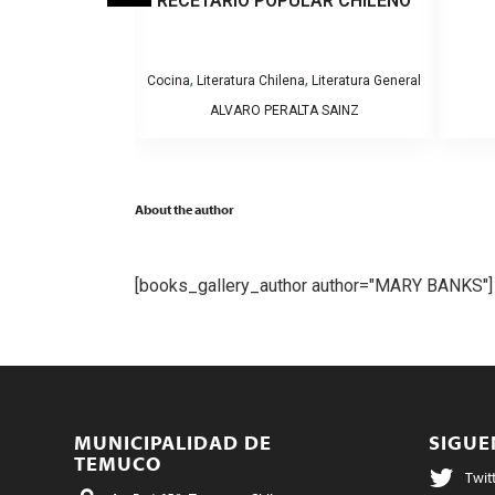
UENAS… EL
RECETARIO POPULAR CHILENO
ERO…»
,
,
a
Cocina
Literatura Chilena
Literatura General
RRE, RAMON
ALVARO PERALTA SAINZ
About the author
[books_gallery_author author="MARY BANKS"
MUNICIPALIDAD DE
SIGU
TEMUCO
Twit