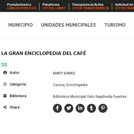
Postulaciones a
Plataforma
Transparencia Activa
Solicitud de
CARGOS PÚBLICOS
LEY DEL LOBBY
LEY DE TRANSPARENCIA
LEY DE TRA
S
MUNICIPIO
UNIDADES MUNICIPALES
TURISMO
LA GRAN ENCICLOPEDIA DEL CAFÉ
$0
Autor:
MARY BANKS
Categoría:
,
Cocina
Enciclopedia
Biblioteca:
Biblioteca Municipal Galo Sepúlveda Fuentes
Share: