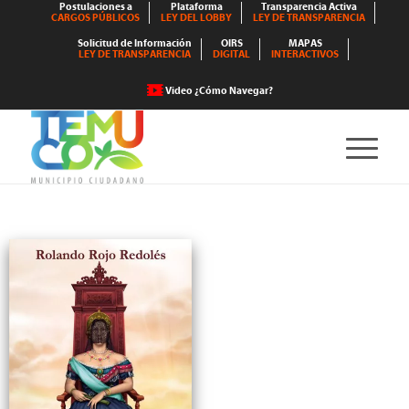
Postulaciones a
Plataforma
Transparencia Activa
CARGOS PÚBLICOS
LEY DEL LOBBY
LEY DE TRANSPARENCIA
Solicitud de Información
OIRS
MAPAS
LEY DE TRANSPARENCIA
DIGITAL
INTERACTIVOS
Video ¿Cómo Navegar?