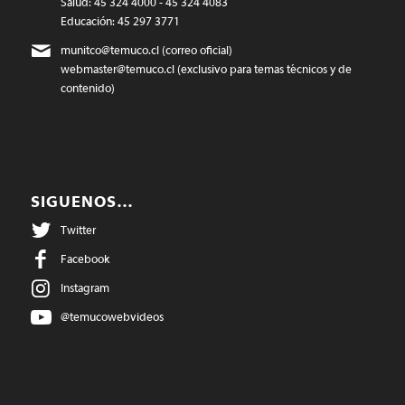
Salud: 45 324 4000 - 45 324 4083
Educación: 45 297 3771
munitco@temuco.cl
(correo oficial)
webmaster@temuco.cl
(exclusivo para temas técnicos y de
contenido)
SIGUENOS…
Twitter
Facebook
Instagram
@temucowebvideos