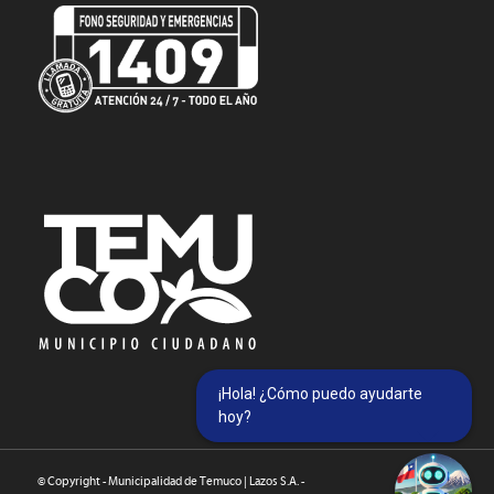
¡Hola! ¿Cómo puedo ayudarte
hoy?
© Copyright - Municipalidad de Temuco | Lazos S.A. -