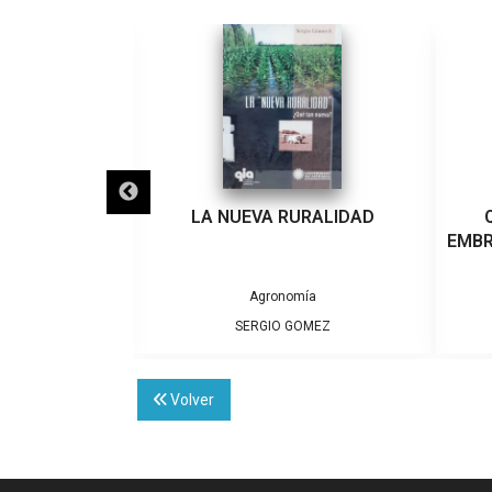
RATOS
LA NUEVA RURALIDAD
EMBR
tura Juvenil
Agronomía
ÓMEZ
SERGIO GOMEZ
Volver