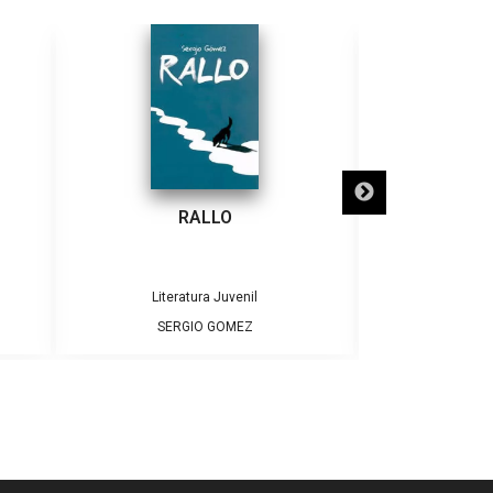
RALLO
LOS INCREÍB
SEÑO
Literatura Juvenil
Pla
SERGIO GOMEZ
SERG