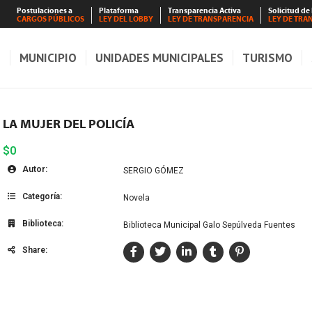
Postulaciones a
Plataforma
Transparencia Activa
Solicitud de
CARGOS PÚBLICOS
LEY DEL LOBBY
LEY DE TRANSPARENCIA
LEY DE TRA
S
MUNICIPIO
UNIDADES MUNICIPALES
TURISMO
LA MUJER DEL POLICÍA
$0
Autor:
SERGIO GÓMEZ
Categoría:
Novela
Biblioteca:
Biblioteca Municipal Galo Sepúlveda Fuentes
Share: