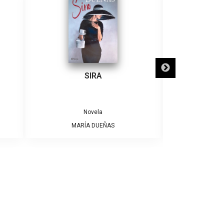
SIRA
SÓLO NECE
Novela
MARÍA DUEÑAS
ALBE