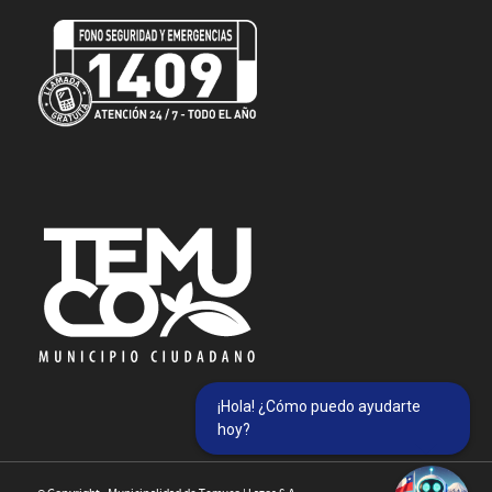
¡Hola! ¿Cómo puedo ayudarte
hoy?