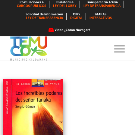
Postulaciones a
Plataforma
Transparencia Activa
CARGOS PÚBLICOS
LEY DEL LOBBY
LEY DE TRANSPARENCIA
Solicitud de Información
OIRS
MAPAS
LEY DE TRANSPARENCIA
DIGITAL
INTERACTIVOS
Video ¿Cómo Navegar?