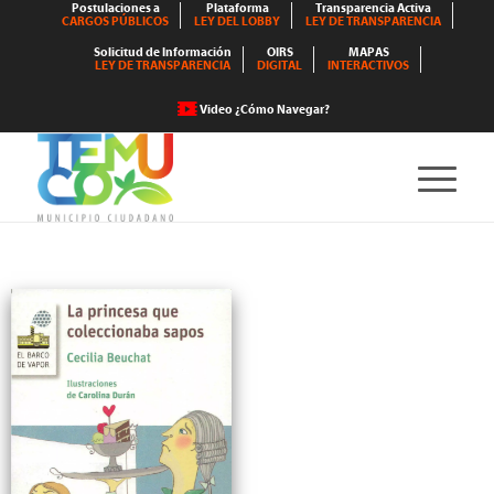
Postulaciones a
Plataforma
Transparencia Activa
CARGOS PÚBLICOS
LEY DEL LOBBY
LEY DE TRANSPARENCIA
Solicitud de Información
OIRS
MAPAS
LEY DE TRANSPARENCIA
DIGITAL
INTERACTIVOS
Video ¿Cómo Navegar?