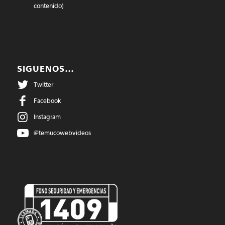
contenido)
SIGUENOS…
Twitter
Facebook
Instagram
@temucowebvideos