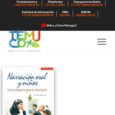
Postulaciones a
Plataforma
Transparencia Activa
CARGOS PÚBLICOS
LEY DEL LOBBY
LEY DE TRANSPARENCIA
Solicitud de Información
OIRS
MAPAS
LEY DE TRANSPARENCIA
DIGITAL
INTERACTIVOS
Video ¿Cómo Navegar?