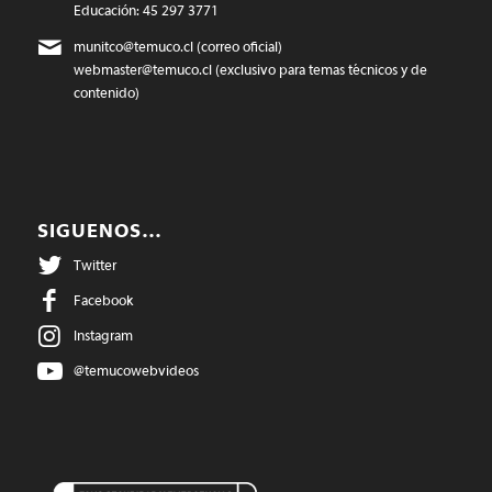
Educación: 45 297 3771
munitco@temuco.cl
(correo oficial)
webmaster@temuco.cl
(exclusivo para temas técnicos y de
contenido)
SIGUENOS…
Twitter
Facebook
Instagram
@temucowebvideos