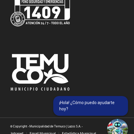
¡Hola! ¿Cómo puedo ayudarte
hoy?
© Copyright - Municipalidad de Temuco | Lazos S.A. -
Intranet
Email Municipal
Estadística Municipal