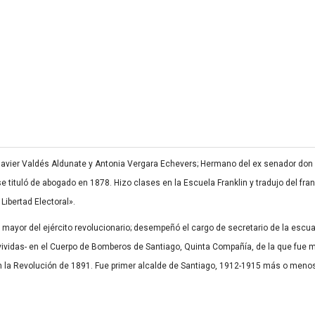
Javier Valdés Aldunate y Antonia Vergara Echevers; Hermano del ex senador don 
se tituló de abogado en 1878. Hizo clases en la Escuela Franklin y tradujo del francé
Libertad Electoral».
o mayor del ejército revolucionario; desempeñó el cargo de secretario de la escua
vividas- en el Cuerpo de Bomberos de Santiago, Quinta Compañía, de la que fue 
n la Revolución de 1891. Fue primer alcalde de Santiago, 1912-1915 más o menos;