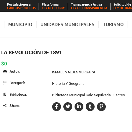
Postulaciones a
Plataforma
Transparencia Activa
Solicitud de
CARGOS PÚBLICOS
LEY DEL LOBBY
LEY DE TRANSPARENCIA
LEY DE TRA
S
MUNICIPIO
UNIDADES MUNICIPALES
TURISMO
LA REVOLUCIÓN DE 1891
$0
Autor:
ISMAEL VALDES VERGARA
Categoría:
Historia Y Geografía
Biblioteca:
Biblioteca Municipal Galo Sepúlveda Fuentes
Share: