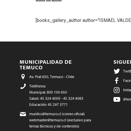
About the author
[books_gallery_author author="ISMAEL VALD
MUNICIPALIDAD DE
SIGU
TEMUCO
Twit
Av. Prat 650, Temuco - Chile
Face
Teléfonos:
Inst
Municipal: 800 100 650
Salud: 45 324 4000 - 45 324 4083
@te
Educación: 45 297 3771
munitco@temuco.cl
(correo oficial)
webmaster@temuco.cl
(exclusivo para
temas técnicos y de contenido)