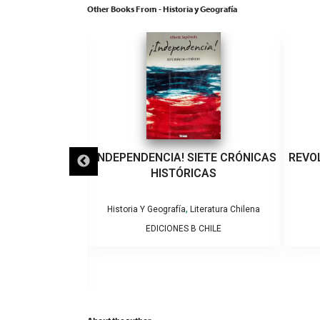
Other Books From - Historia y Geografía
AMA COMO SE
¡INDEPENDENCIA! SIETE CRÓNICAS
REVO
DAD,PUEBLO Y
HISTÓRICAS
E GUÍA DE
HILENA.
,
Historia Y Geografía
Literatura Chilena
EDICIONES B CHILE
,
iteratura Chilena
apuche
O SOFFIA