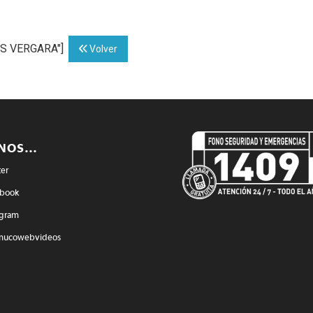
ES VERGARA"]
Volver
ENOS…
ter
book
agram
mucowebvideos