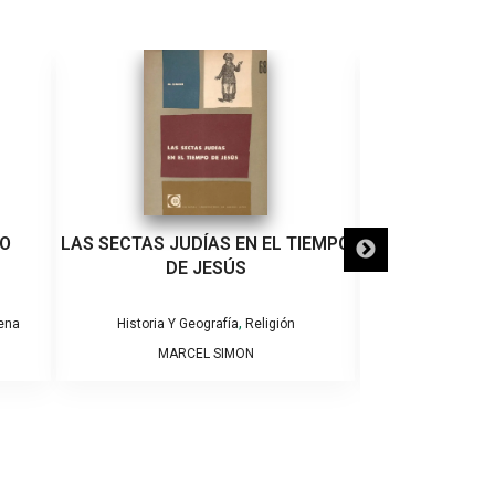
NO
LAS SECTAS JUDÍAS EN EL TIEMPO
GRANDES PE
DE JESÚS
HISTORIA DE
,
,
lena
Historia Y Geografía
Religión
Folclor
His
MARCEL SIMON
EDITOR