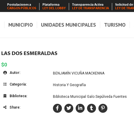
Postulaciones a
Plataforma
Transparencia Activa
Solicitud de
CARGOS PÚBLICOS
LEY DEL LOBBY
LEY DE TRANSPARENCIA
LEY DE TRA
S
MUNICIPIO
UNIDADES MUNICIPALES
TURISMO
LAS DOS ESMERALDAS
$0
Autor:
BENJAMÍN VICUÑA MACKENNA
Categoría:
Historia Y Geografía
Biblioteca:
Biblioteca Municipal Galo Sepúlveda Fuentes
Share: