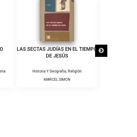
NO
LAS SECTAS JUDÍAS EN EL TIEMPO
GRANDES PE
DE JESÚS
HISTORIA DE
,
,
lena
Historia Y Geografía
Religión
Folclor
His
MARCEL SIMON
EDITOR