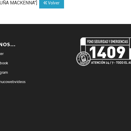
VICUÑA MACKENNA"]
Volver
ENOS…
ter
book
agram
mucowebvideos