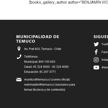
[books_gallery_author author="BENJAMÍN 
MUNICIPALIDAD DE
SIGU
TEMUCO
Twit
Av. Prat 650, Temuco - Chile
Face
Teléfonos:
Inst
Municipal: 800 100 650
Salud: 45 324 4000 - 45 324 4083
@te
Educación: 45 297 3771
munitco@temuco.cl
(correo oficial)
webmaster@temuco.cl
(exclusivo para
temas técnicos y de contenido)