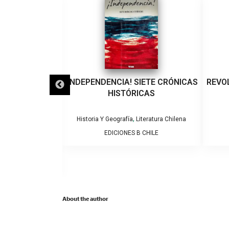
AMA COMO SE
¡INDEPENDENCIA! SIETE CRÓNICAS
REVO
DAD,PUEBLO Y
HISTÓRICAS
E GUÍA DE
HILENA.
,
Historia Y Geografía
Literatura Chilena
EDICIONES B CHILE
,
iteratura Chilena
apuche
O SOFFIA
About the author