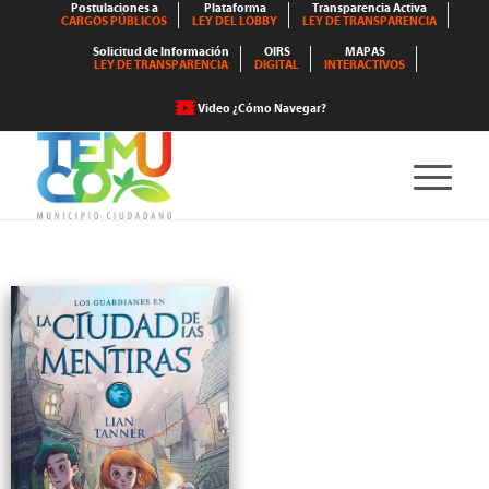
Postulaciones a
Plataforma
Transparencia Activa
CARGOS PÚBLICOS
LEY DEL LOBBY
LEY DE TRANSPARENCIA
Solicitud de Información
OIRS
MAPAS
LEY DE TRANSPARENCIA
DIGITAL
INTERACTIVOS
Video ¿Cómo Navegar?