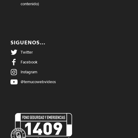
contenido)
SIGUENOS…
Twitter
Facebook
Instagram
@temucowebvideos