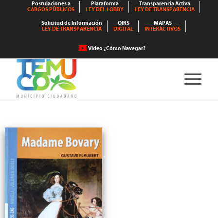
Postulaciones a
Plataforma
Transparencia Activa
CARGOS PÚBLICOS
LEY DEL LOBBY
LEY DE TRANSPARENCIA
Solicitud de Información
OIRS
MAPAS
LEY DE TRANSPARENCIA
DIGITAL
INTERACTIVOS
Video ¿Cómo Navegar?