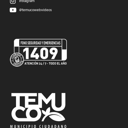
Instagram
@temucowebvideos