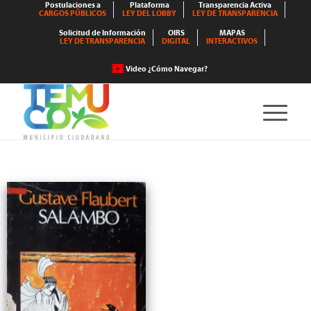
Postulaciones a
Plataforma
Transparencia Activa
CARGOS PÚBLICOS
LEY DEL LOBBY
LEY DE TRANSPARENCIA
Solicitud de Información
OIRS
MAPAS
LEY DE TRANSPARENCIA
DIGITAL
INTERACTIVOS
Video ¿Cómo Navegar?