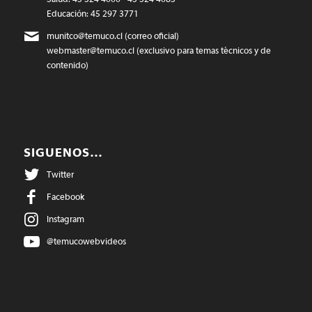
Educación: 45 297 3771
munitco@temuco.cl
(correo oficial)
webmaster@temuco.cl
(exclusivo para temas técnicos y de
contenido)
SIGUENOS…
Twitter
Facebook
Instagram
@temucowebvideos