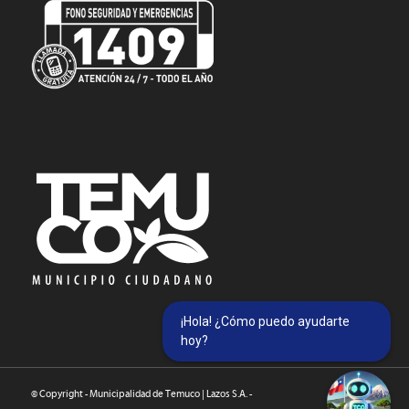
¡Hola! ¿Cómo puedo ayudarte
hoy?
© Copyright - Municipalidad de Temuco | Lazos S.A. -