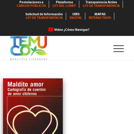
Postulaciones a
Plataforma
Transparencia Activa
CARGOS PÚBLICOS
LEY DEL LOBBY
LEY DE TRANSPARENCIA
Solicitud de Información
OIRS
MAPAS
LEY DE TRANSPARENCIA
DIGITAL
INTERACTIVOS
Video ¿Cómo Navegar?