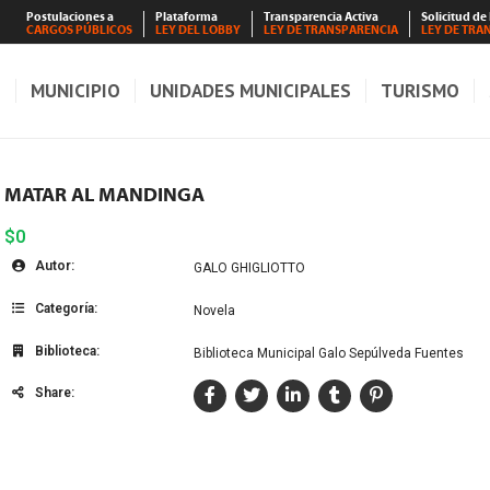
Postulaciones a
Plataforma
Transparencia Activa
Solicitud de
CARGOS PÚBLICOS
LEY DEL LOBBY
LEY DE TRANSPARENCIA
LEY DE TRA
S
MUNICIPIO
UNIDADES MUNICIPALES
TURISMO
MATAR AL MANDINGA
$0
Autor:
GALO GHIGLIOTTO
Categoría:
Novela
Biblioteca:
Biblioteca Municipal Galo Sepúlveda Fuentes
Share: