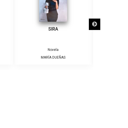
SIRA
SÓLO NECE
Novela
MARÍA DUEÑAS
ALBE