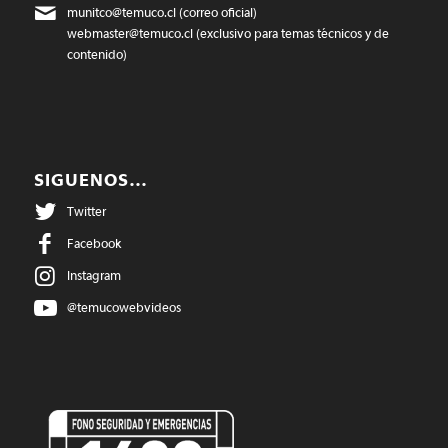
munitco@temuco.cl
(correo oficial)
webmaster@temuco.cl
(exclusivo para temas técnicos y de
contenido)
SIGUENOS…
Twitter
Facebook
Instagram
@temucowebvideos