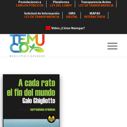
Postulaciones a
Plataforma
Transparencia Activa
CARGOS PÚBLICOS
LEY DEL LOBBY
LEY DE TRANSPARENCIA
Solicitud de Información
OIRS
MAPAS
LEY DE TRANSPARENCIA
DIGITAL
INTERACTIVOS
Video ¿Cómo Navegar?