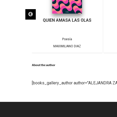
ICIO
QUIEN AMASA LAS OLAS
,
al
Poesía
Poesía
 MUÑOZ
MAXIMILIANO DIAZ
About the author
[books_gallery_author author="ALEJANDRA Z