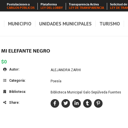
Postulaciones a
Plataforma
Transparencia Activa
Solicitud de
CARGOS PÚBLICOS
LEY DEL LOBBY
LEY DE TRANSPARENCIA
LEY DE TRA
S
MUNICIPIO
UNIDADES MUNICIPALES
TURISMO
MI ELEFANTE NEGRO
$0
Autor:
ALEJANDRA ZARHI
Categoría:
Poesía
Biblioteca:
Biblioteca Municipal Galo Sepúlveda Fuentes
Share: