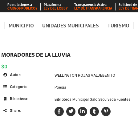
Postulaciones a
Plataforma
Transparencia Activa
Solicitud de
CARGOS PÚBLICOS
LEY DEL LOBBY
LEY DE TRANSPARENCIA
LEY DE TRA
S
MUNICIPIO
UNIDADES MUNICIPALES
TURISMO
MORADORES DE LA LLUVIA
$0
Autor:
WELLINGTON ROJAS VALDEBENITO
Categoría:
Poesía
Biblioteca:
Biblioteca Municipal Galo Sepúlveda Fuentes
Share: