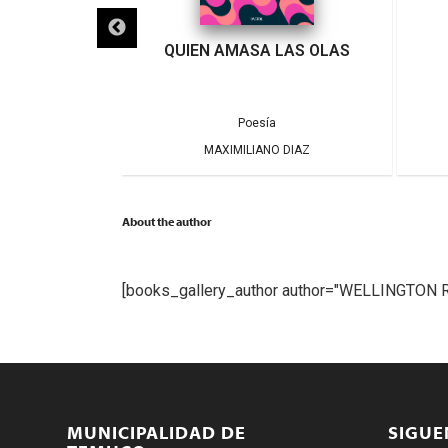
ICIO
QUIEN AMASA LAS OLAS
,
al
Poesía
Poesía
 MUÑOZ
MAXIMILIANO DIAZ
About the author
[books_gallery_author author="WELLINGTON
MUNICIPALIDAD DE
SIGU