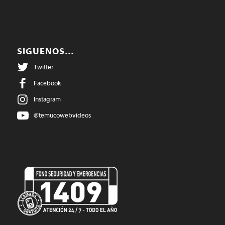
SIGUENOS…
Twitter
Facebook
Instagram
@temucowebvideos