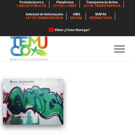
Postulaciones a
Plataforma
Transparencia Activa
CARGOS PÚBLICOS
LEY DEL LOBBY
LEY DE TRANSPARENCIA
Solicitud de Información
OIRS
MAPAS
LEY DE TRANSPARENCIA
DIGITAL
INTERACTIVOS
Video ¿Cómo Navegar?