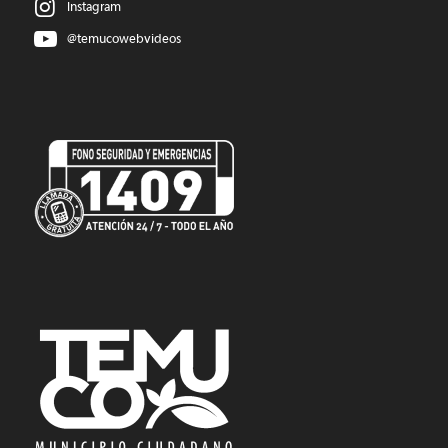
Instagram
@temucowebvideos