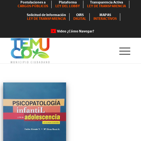
Postulaciones a
Plataforma
Transparencia Activa
CARGOS PÚBLICOS
LEY DEL LOBBY
LEY DE TRANSPARENCIA
Solicitud de Información
OIRS
MAPAS
LEY DE TRANSPARENCIA
DIGITAL
INTERACTIVOS
Video ¿Cómo Navegar?