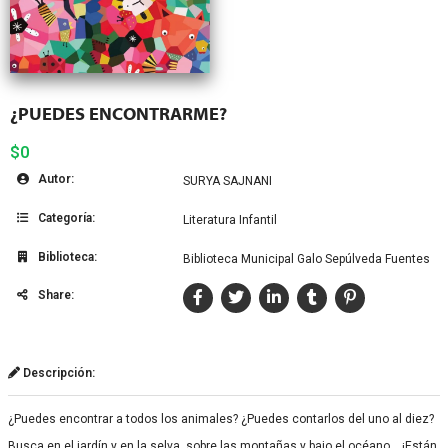
¿PUEDES ENCONTRARME?
$0
Autor:
SURYA SAJNANI
Categoría:
Literatura Infantil
Biblioteca:
Biblioteca Municipal Galo Sepúlveda Fuentes
Share:
Descripción:
¿Puedes encontrar a todos los animales? ¿Puedes contarlos del uno al diez?
Busca en el jardín y en la selva, sobre las montañas y bajo el océano… ¡Están