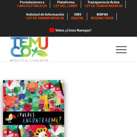
Postulaciones a
Plataforma
Transparencia Activa
CARGOS PÚBLICOS
LEY DEL LOBBY
LEY DE TRANSPARENCIA
Solicitud de Información
OIRS
MAPAS
LEY DE TRANSPARENCIA
DIGITAL
INTERACTIVOS
Video ¿Cómo Navegar?