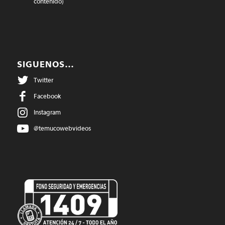
contenido)
SIGUENOS…
Twitter
Facebook
Instagram
@temucowebvideos