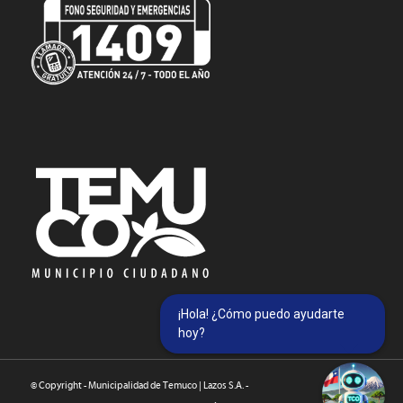
¡Hola! ¿Cómo puedo ayudarte
hoy?
© Copyright - Municipalidad de Temuco | Lazos S.A. -