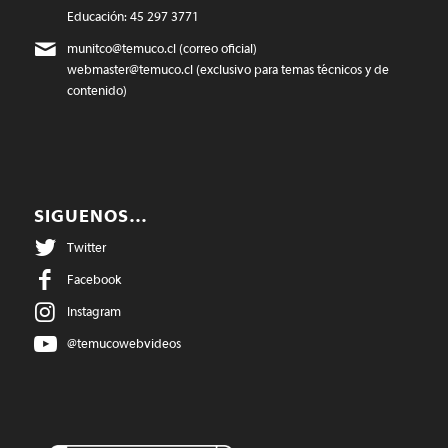
Educación: 45 297 3771
munitco@temuco.cl
(correo oficial)
webmaster@temuco.cl
(exclusivo para temas técnicos y de
contenido)
SIGUENOS…
Twitter
Facebook
Instagram
@temucowebvideos