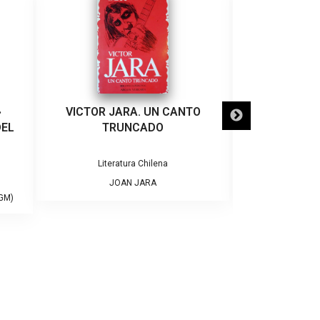
»
VICTOR JARA. UN CANTO
MEMORIAS D
DEL
TRUNCADO
Literatura Chilena
Bibliografías
JOAN JARA
ANTONI
GM)