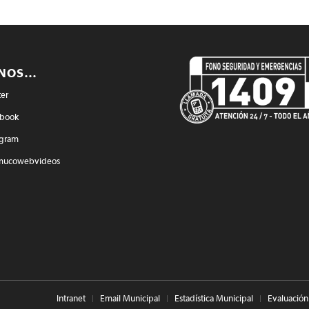
ENOS…
ter
book
agram
mucowebvideos
Intranet
Email Municipal
Estadística Municipal
Evaluación