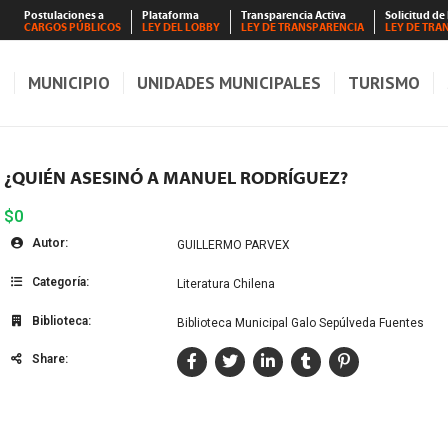
Postulaciones a
Plataforma
Transparencia Activa
Solicitud de
CARGOS PÚBLICOS
LEY DEL LOBBY
LEY DE TRANSPARENCIA
LEY DE TRA
S
MUNICIPIO
UNIDADES MUNICIPALES
TURISMO
¿QUIÉN ASESINÓ A MANUEL RODRÍGUEZ?
$0
Autor:
GUILLERMO PARVEX
Categoría:
Literatura Chilena
Biblioteca:
Biblioteca Municipal Galo Sepúlveda Fuentes
Share: