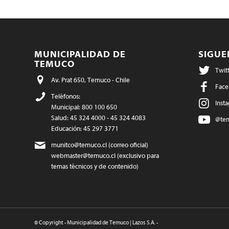
MUNICIPALIDAD DE
SIGU
TEMUCO
Twit
Av. Prat 650, Temuco - Chile
Face
Teléfonos:
Inst
Municipal: 800 100 650
Salud: 45 324 4000 - 45 324 4083
@te
Educación: 45 297 3771
munitco@temuco.cl
(correo oficial)
webmaster@temuco.cl
(exclusivo para
temas técnicos y de contenido)
© Copyright - Municipalidad de Temuco | Lazos S.A. -