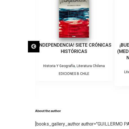
AMA COMO SE
¡INDEPENDENCIA! SIETE CRÓNICAS
¡BU
DAD,PUEBLO Y
HISTÓRICAS
(MED
E GUÍA DE
N
HILENA.
,
Historia Y Geografía
Literatura Chilena
Lit
EDICIONES B CHILE
,
iteratura Chilena
apuche
O SOFFIA
About the author
[books_gallery_author author="GUILLERMO P