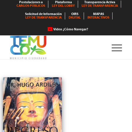
Postulaciones a
Plataforma
Transparencia Activa
CARGOS PÚBLICOS
LEY DEL LOBBY
LEY DE TRANSPARENCIA
Solicitud de Información
OIRS
MAPAS
LEY DE TRANSPARENCIA
DIGITAL
INTERACTIVOS
Video ¿Cómo Navegar?