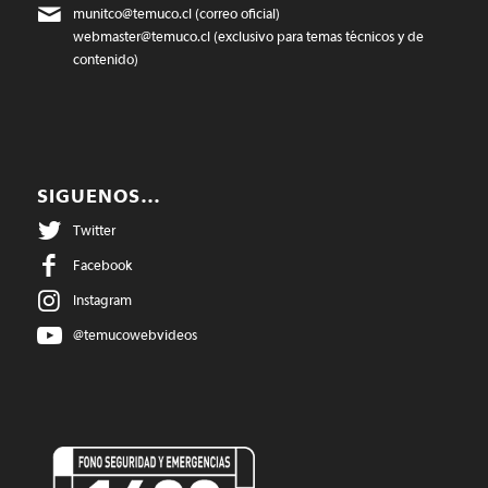
munitco@temuco.cl
(correo oficial)
webmaster@temuco.cl
(exclusivo para temas técnicos y de
contenido)
SIGUENOS…
Twitter
Facebook
Instagram
@temucowebvideos