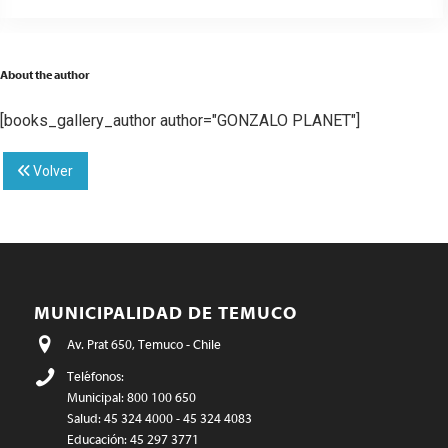
About the author
[books_gallery_author author="GONZALO PLANET"]
Volver
MUNICIPALIDAD DE TEMUCO
Av. Prat 650, Temuco - Chile
Teléfonos:
Municipal: 800 100 650
Salud: 45 324 4000 - 45 324 4083
Educación: 45 297 3771