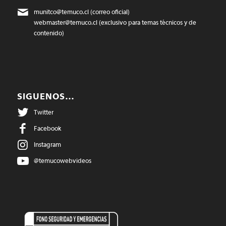
munitco@temuco.cl
(correo oficial)
webmaster@temuco.cl
(exclusivo para temas técnicos y de
contenido)
SIGUENOS…
Twitter
Facebook
Instagram
@temucowebvideos