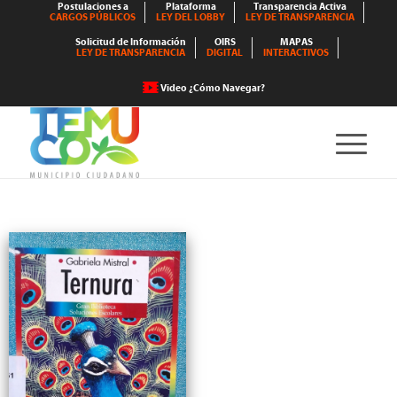
Postulaciones a
Plataforma
Transparencia Activa
CARGOS PÚBLICOS
LEY DEL LOBBY
LEY DE TRANSPARENCIA
Solicitud de Información
OIRS
MAPAS
LEY DE TRANSPARENCIA
DIGITAL
INTERACTIVOS
Video ¿Cómo Navegar?