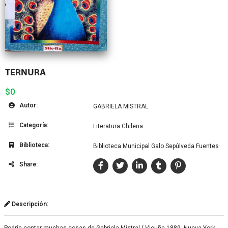
TERNURA
$0
Autor:
GABRIELA MISTRAL
Categoría:
Literatura Chilena
Biblioteca:
Biblioteca Municipal Galo Sepúlveda Fuentes
Share:
Descripción:
Podría contar muchas cosas de Gabriela Mistral ( Vicuña 1889, Nueva York,