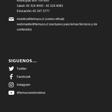
Municipal: 800 100 650
Salud: 45 324 4000 - 45 324 4083
Educación: 45 297 3771
munitco@temuco.cl
(correo oficial)
webmaster@temuco.cl
(exclusivo para temas técnicos y de
contenido)
SIGUENOS…
Twitter
Facebook
Instagram
@temucowebvideos