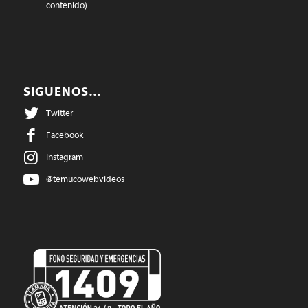
contenido)
SIGUENOS…
Twitter
Facebook
Instagram
@temucowebvideos