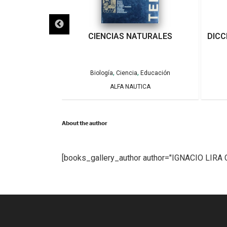
 HUERTOS
CIENCIAS NATURALES
DICC
RES
,
,
eratura General
Biología
Ciencia
Educación
RELL
ALFA NAUTICA
About the author
[books_gallery_author author="IGNACIO LIR