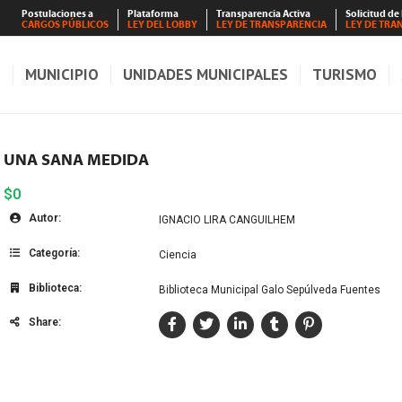
Postulaciones a
Plataforma
Transparencia Activa
Solicitud de
CARGOS PÚBLICOS
LEY DEL LOBBY
LEY DE TRANSPARENCIA
LEY DE TRA
S
MUNICIPIO
UNIDADES MUNICIPALES
TURISMO
UNA SANA MEDIDA
$0
Autor:
IGNACIO LIRA CANGUILHEM
Categoría:
Ciencia
Biblioteca:
Biblioteca Municipal Galo Sepúlveda Fuentes
Share: