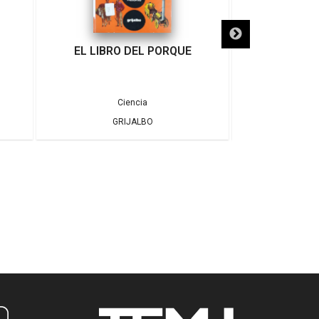
EL LIBRO DEL PORQUE
HISTORIA D
Ciencia
C
GRIJALBO
DESID